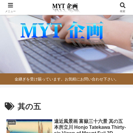
メニュー
検索
金継ぎを受け賜っています。お気軽にお問い合わせ下さい。
其の五
遠近風景画 富嶽三十六景 其の五
work
本所立川 Honjo Tatekawa Thirty-