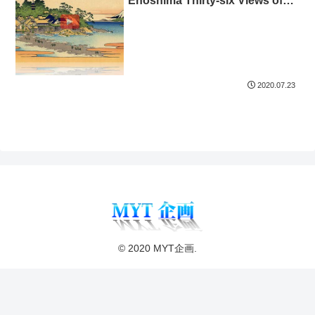
Enoshima Thirty-six Views of
Mount Fuji 3D
2020.07.23
© 2020 MYT企画.