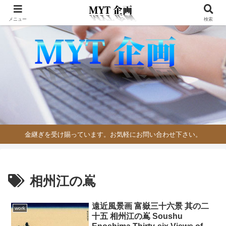
メニュー
検索
金継ぎを受け賜っています。お気軽にお問い合わせ下さい。
相州江の嶌
遠近風景画 富嶽三十六景 其の二
work
十五 相州江の嶌 Soushu