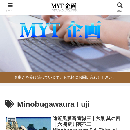
メニュー
検索
金継ぎを受け賜っています。お気軽にお問い合わせ下さい。
Minobugawaura Fuji
遠近風景画 富嶽三十六景 其の四
work
十六 身延川裏不二