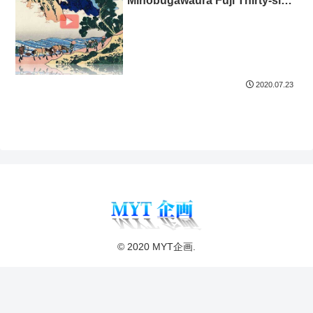
Minobugawaura Fuji Thirty-six
Views of Mount Fuji 3D
2020.07.23
© 2020 MYT企画.