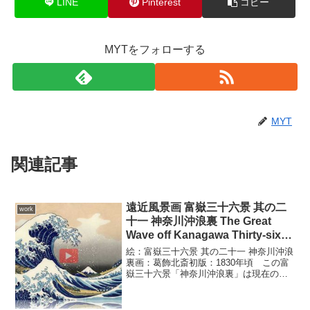
LINE
Pinterest
コピー
MYTをフォローする
MYT
関連記事
遠近風景画 富嶽三十六景 其の二
work
十一 神奈川沖浪裏 The Great
Wave off Kanagawa Thirty-six
Views of Mount Fuji 3D
絵：富嶽三十六景 其の二十一 神奈川沖浪
裏画：葛飾北斎初版：1830年頃 この富
嶽三十六景「神奈川沖浪裏」は現在の神
奈川県横浜市神奈川区沖合の風景。荒れ
狂う大海原の上で漁をする漁民を描いて
います。大怒濤のさかまく浪の間でも漁