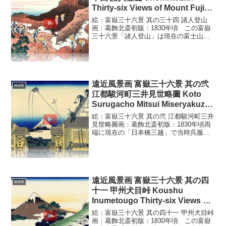
Thirty-six Views of Mount Fuji
3D
絵：富嶽三十六景 其の三十四 諸人登山
画：葛飾北斎初版：1830年頃 この富嶽
三十六景「諸人登山」は現在の富士山の
山頂駒ケ岳付近の風景。富士山の山頂、
火口を内陣お鉢廻りの信者を描かれてい
ます。ごつごつとした岩肌が富士山で山
頂付近のまだ少し雪...
遠近風景画 富嶽三十六景 其の弐
work
江都駿河町三井見世略圖 Koto
Surugacho Mitsui Miseryakuzu
Thirty-six Views of Mount Fuji
絵：富嶽三十六景 其の弐 江都駿河町三井
3D
見世略圖画：葛飾北斎初版：1830年頃両
端に現在の「日本橋三越」で当時呉服店
「三井越後屋」を描き、その谷間から江
戸城の石垣、その遠方に富士山を望むと
いう描き方です。店舗の屋根の瓦を葺き
替えする瓦職人、...
遠近風景画 富嶽三十六景 其の四
work
十一 甲州犬目峠 Koushu
Inumetougo Thirty-six Views of
Mount Fuji 3D
絵：富嶽三十六景 其の四十一 甲州犬目峠
画：葛飾北斎初版：1830年頃 この富嶽