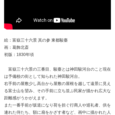
絵：富嶽三十六景 其の参 東都駿臺
画：葛飾北斎
初版：1830年頃
富嶽三十六景の三番目、駿臺とは神田駿河台のこと現在
は予備校の街として知られた神田駿河台。
右手前の屋敷少し高台から屋敷の屋根を越して遠景に見え
る富士山を望み、その手前に立ち並ぶ民家が描かれ広大な
距離感がうかがえます。
また一番手前が坂道になり荷を担ぐ行商人や巡礼者、供を
連れた侍たち、額に扇をかざす者など、画中に描かれた人