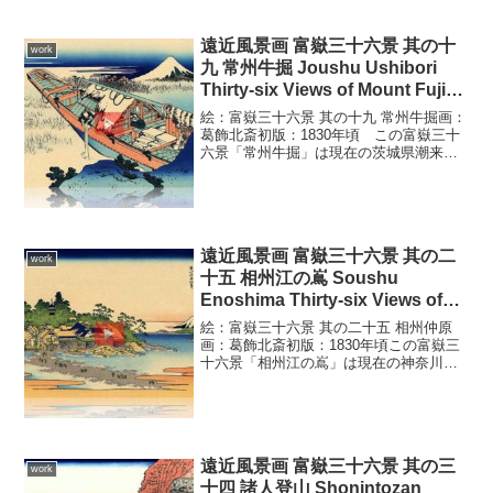
を続ける人々、荒...
遠近風景画 富嶽三十六景 其の十
work
九 常州牛掘 Joushu Ushibori
Thirty-six Views of Mount Fuji
3D
絵：富嶽三十六景 其の十九 常州牛掘画：
葛飾北斎初版：1830年頃 この富嶽三十
六景「常州牛掘」は現在の茨城県潮来市
付近の風景。霧ヶ浦の東岸牛掘に浮かぶ
苫舟を描いています。霧ヶ浦の湖上浮か
ぶ苫舟、その上で生活する漁民の営み、
沿岸の葦草の間を...
遠近風景画 富嶽三十六景 其の二
work
十五 相州江の嶌 Soushu
Enoshima Thirty-six Views of
Mount Fuji 3D
絵：富嶽三十六景 其の二十五 相州仲原
画：葛飾北斎初版：1830年頃この富嶽三
十六景「相州江の嶌」は現在の神奈川県
藤沢市付近の風景。干潮時の江の島を描
いています。手前岸の片瀬村は霞で隠
し、干潮時には江の島と陸続きになるた
め参拝者が此に続く様...
遠近風景画 富嶽三十六景 其の三
work
十四 諸人登山 Shonintozan