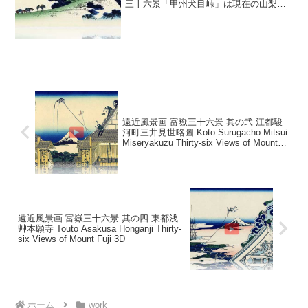
三十六景「甲州犬目峠」は現在の山梨県
上野原市付近の風景。新緑がさえる甲州
街道犬目峠を旅人や馬子が登っていく様
を描いています。甲州道中犬目峠を先を
急ぐ旅人二人との...
遠近風景画 富嶽三十六景 其の弐 江都駿
河町三井見世略圖 Koto Surugacho Mitsui
Miseryakuzu Thirty-six Views of Mount
Fuji 3D
遠近風景画 富嶽三十六景 其の四 東都浅
艸本願寺 Touto Asakusa Honganji Thirty-
six Views of Mount Fuji 3D
ホーム
work