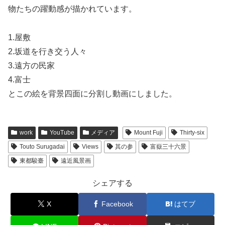
物たちの躍動感が描かれています。
1.屋敷
2.坂道を行き交う人々
3.遠方の民家
4.富士
とこの絵を背景四面に分割し動画にしました。
work
YouTube
メディア
Mount Fuji
Thirty-six
Touto Surugadai
Views
其の参
富嶽三十六景
東都駿臺
遠近風景画
シェアする
X
Facebook
はてブ