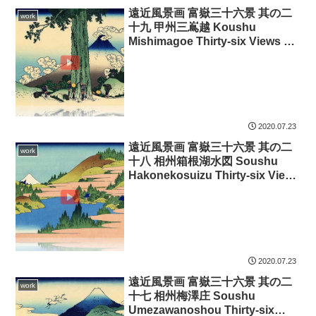
遠近風景画 富嶽三十六景 其の二
work
十九 甲州三嶌越 Koushu
Mishimagoe Thirty-six Views of
Mount Fuji 3D
2020.07.23
遠近風景画 富嶽三十六景 其の二
work
十八 相州箱根湖水図 Soushu
Hakonekosuizu Thirty-six Views
of Mount Fuji 3D
2020.07.23
遠近風景画 富嶽三十六景 其の二
work
十七 相州梅澤庄 Soushu
Umezawanoshou Thirty-six