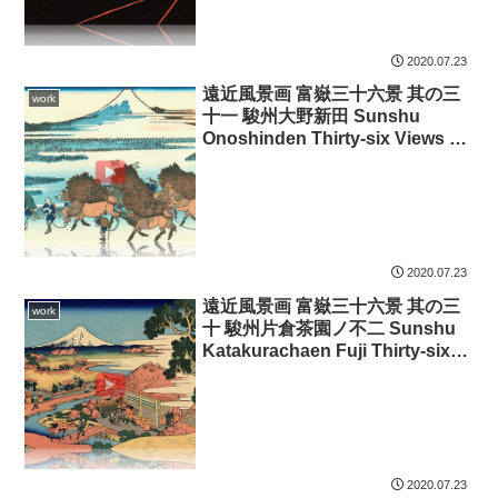
2020.07.23
遠近風景画 富嶽三十六景 其の三
work
十一 駿州大野新田 Sunshu
Onoshinden Thirty-six Views of
Mount Fuji 3D
2020.07.23
遠近風景画 富嶽三十六景 其の三
work
十 駿州片倉茶園ノ不二 Sunshu
Katakurachaen Fuji Thirty-six
Views of Mount Fuji 3D
2020.07.23