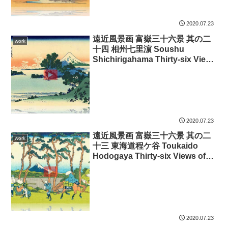
2020.07.23
遠近風景画 富嶽三十六景 其の二
work
十四 相州七里濵 Soushu
Shichirigahama Thirty-six Views
of Mount Fuji 3D
2020.07.23
遠近風景画 富嶽三十六景 其の二
work
十三 東海道程ケ谷 Toukaido
Hodogaya Thirty-six Views of
Mount Fuji 3D
2020.07.23