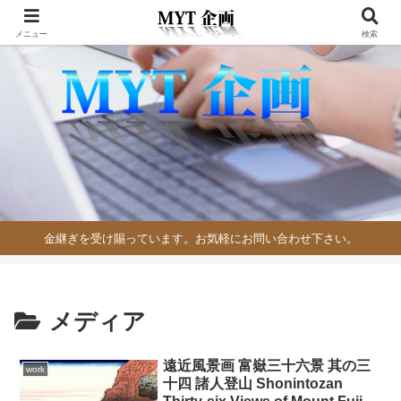
メニュー
検索
金継ぎを受け賜っています。お気軽にお問い合わせ下さい。
メディア
遠近風景画 富嶽三十六景 其の三
work
十四 諸人登山 Shonintozan