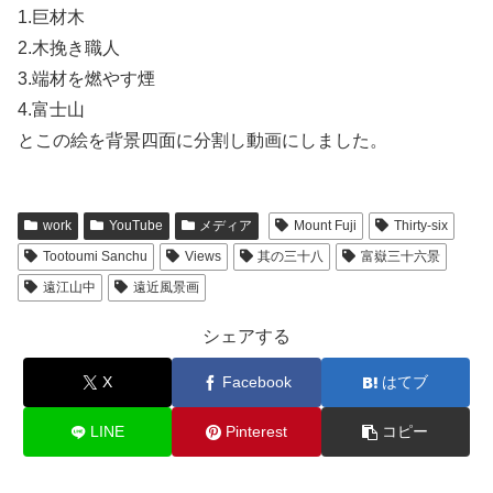
1.巨材木
2.木挽き職人
3.端材を燃やす煙
4.富士山
とこの絵を背景四面に分割し動画にしました。
work
YouTube
メディア
Mount Fuji
Thirty-six
Tootoumi Sanchu
Views
其の三十八
富嶽三十六景
遠江山中
遠近風景画
シェアする
X
Facebook
はてブ
LINE
Pinterest
コピー