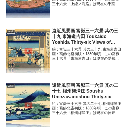
三十六景「上總ノ海路」は現在の千葉県
富津市付近の風景。三浦半島と房総半島
に挟まれた海峡である浦賀水道を航行す
る弁才船を描いています。帆にはらんだ
弁才船を真横から描...
遠近風景画 富嶽三十六景 其の三
work
十九 東海道吉田 Toukaido
Yoshida Thirty-six Views of
Mount Fuji 3D
絵：富嶽三十六景 其の三十九 東海道吉田
画：葛飾北斎初版：1830年頃 この富嶽
三十六景「東海道吉田」は現在の愛知県
豊橋市付近の風景。旅人が不二見茶屋の
窓から富士山を眺めている様を描いてい
ます。東海道の宿場である吉田宿にあり
富士山を眺める事...
遠近風景画 富嶽三十六景 其の二
work
十七 相州梅澤庄 Soushu
Umezawanoshou Thirty-six
Views of Mount Fuji 3D
絵：富嶽三十六景 其の二十七 相州梅澤庄
画：葛飾北斎初版：1830年頃 この富嶽
三十六景「相州梅澤庄」は現在の神奈川
県二宮町付近の風景。富士山を背景に七
羽の鶴が描かれています。江戸時代に
は、丹頂鶴の飛来地を手厚く保護されて