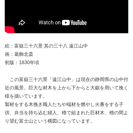
絵：富嶽三十六景 其の三十八 遠江山中
画：葛飾北斎
初版：1830年頃
この富嶽三十六景「遠江山中」は現在の静岡県の山中付
近の風景。巨大な材木を上から下からと大鋸を用いて挽く
様を描いています。
製材をする木挽き職人たちや端材を燃やし火番をする子
供、弁当を持ち込む婦人、櫓で組まれた巨材木、櫓の間よ
り望む富士山という構図になっています。