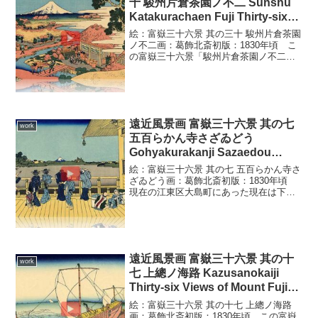
十 駿州片倉茶園ノ不二 Sunshu
Katakurachaen Fuji Thirty-six
Views of Mount Fuji 3D
絵：富嶽三十六景 其の三十 駿州片倉茶園
ノ不二画：葛飾北斎初版：1830年頃 こ
の富嶽三十六景「駿州片倉茶園ノ不二」
は現在の静岡県富士市付近の風景。お茶
所静岡の茶園風景を描いています。広大
な茶園が広がりそこで働く人々の役割分
担が事細かく描か...
遠近風景画 富嶽三十六景 其の七
work
五百らかん寺さざゐどう
Gohyakurakanji Sazaedou
Thirty-six Views of Mount Fuji
絵：富嶽三十六景 其の七 五百らかん寺さ
3D
ざゐどう画：葛飾北斎初版：1830年頃
現在の江東区大島町にあった現在は下目
黒に移ってる天恩山五百羅漢寺を描いて
います。 三匝堂（さんそうどう）は寛
保元年（1741）に建立された三層の堂で
回廊が螺旋状...
遠近風景画 富嶽三十六景 其の十
work
七 上總ノ海路 Kazusanokaiji
Thirty-six Views of Mount Fuji
3D
絵：富嶽三十六景 其の十七 上總ノ海路
画：葛飾北斎初版：1830年頃 この富嶽