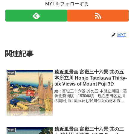
MYTをフォローする
MYT
関連記事
遠近風景画 富嶽三十六景 其の五
work
本所立川 Honjo Tatekawa Thirty-
six Views of Mount Fuji 3D
絵：富嶽三十六景 其の五 本所立川画：葛
飾北斎初版：1830年頃 現在墨田区立川
の隅田川に流れ込む竪川付近の材木置き
場を松井町付近より望んだ風景だろう。
高く積み上げられた木材とそこに働く
人々の躍動感、対岸の問屋街、立てかけ
られた材木の隙間よ...
遠近風景画 富嶽三十六景 其の三
work