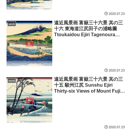
2020.07.23
遠近風景画 富嶽三十六景 其の三
work
十六 東海道江尻田子の浦略圖
Ttoukaidou Ejiri Tagenoura
Ryakuzu Thirty-six Views of
Mount Fuji 3D
2020.07.23
遠近風景画 富嶽三十六景 其の三
work
十五 駿州江尻 Sunshu Ejiri
Thirty-six Views of Mount Fuji
3D
2020.07.23