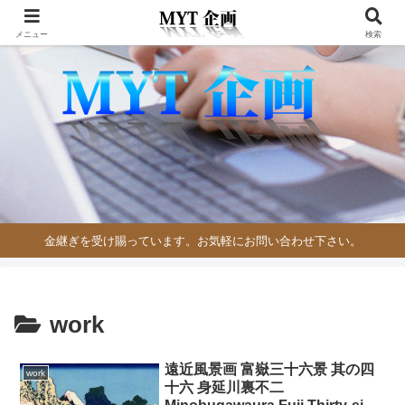
メニュー
検索
金継ぎを受け賜っています。お気軽にお問い合わせ下さい。
work
遠近風景画 富嶽三十六景 其の四
work
十六 身延川裏不二