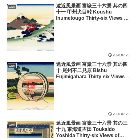
遠近風景画 富嶽三十六景 其の四
work
十一 甲州犬目峠 Koushu
Inumetougo Thirty-six Views of
Mount Fuji 3D
2020.07.23
遠近風景画 富嶽三十六景 其の四
work
十 尾州不二見原 Bishu
Fujimigahara Thirty-six Views of
Mount Fuji 3D
2020.07.23
遠近風景画 富嶽三十六景 其の三
work
十九 東海道吉田 Toukaido
Yoshida Thirty-six Views of